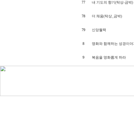
77
내 기도의 향기(탁상-금박)
78
더 채움(탁상_금박)
79
신앙월력
8
명화와 함께하는 성경이야
9
복음을 영화롭게 하라