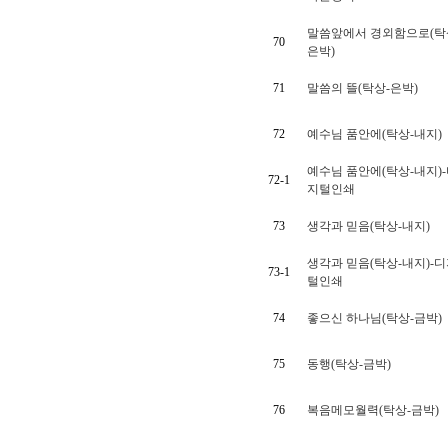
말씀앞에서 경외함으로(탁
70
은박)
71
말씀의 뜰(탁상-은박)
72
예수님 품안에(탁상-내지)
예수님 품안에(탁상-내지)
72-1
지털인쇄
73
생각과 믿음(탁상-내지)
생각과 믿음(탁상-내지)-
73-1
털인쇄
74
좋으신 하나님(탁상-금박)
75
동행(탁상-금박)
76
복음메모월력(탁상-금박)