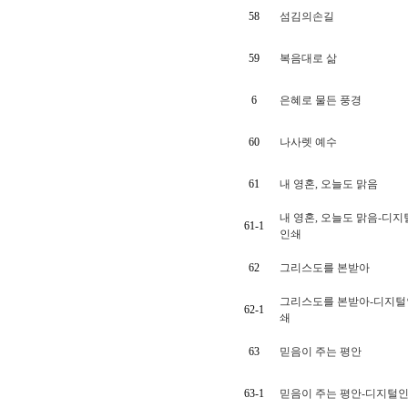
58
섬김의손길
59
복음대로 삶
6
은혜로 물든 풍경
60
나사렛 예수
61
내 영혼, 오늘도 맑음
내 영혼, 오늘도 맑음-디지
61-1
인쇄
62
그리스도를 본받아
그리스도를 본받아-디지털
62-1
쇄
63
믿음이 주는 평안
63-1
믿음이 주는 평안-디지털