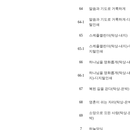
64
말씀과 기도로 거룩하게
말씀과 기도로 거룩하게-
64-1
털인쇄
65
스케쥴캘린더(탁상-내지)
스케쥴캘린더(탁상-내지)-
65-1
지털인쇄
66
하나님을 영화롭게(탁상-내
하나님을 영화롭게(탁상-
66-1
지)-디지털인쇄
67
복된 길을 걷다(탁상-은박)
68
영혼이 쉬는 자리(탁상-은
소망으로 깃든 사랑(탁상-
69
박)
7
하늘양식