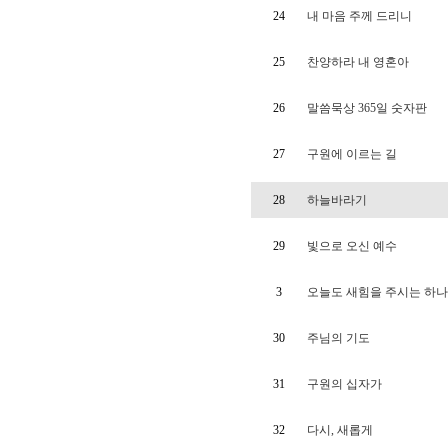
24
내 마음 주께 드리니
25
찬양하라 내 영혼아
26
말씀묵상 365일 숫자판
27
구원에 이르는 길
28
하늘바라기
29
빛으로 오신 예수
3
오늘도 새힘을 주시는 하
30
주님의 기도
31
구원의 십자가
32
다시, 새롭게