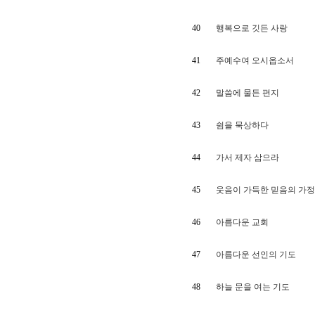
40
행복으로 깃든 사랑
41
주예수여 오시옵소서
42
말씀에 물든 편지
43
쉼을 묵상하다
44
가서 제자 삼으라
45
웃음이 가득한 믿음의 가
46
아름다운 교회
47
아름다운 선인의 기도
48
하늘 문을 여는 기도