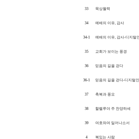
33
묵상월력
34
예배의 이유, 감사
34-1
예배의 이유, 감사-디지털
35
교회가 보이는 풍경
36
믿음의 길을 걷다
36-1
믿음의 길을 걷다-디지털
37
축복과 풍요
38
할렐루야 주 찬양하세
39
여호와여 일어나소서
4
복있는 사람