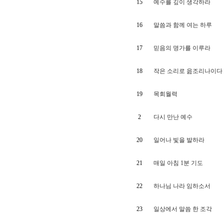
15
예수를 깊이 생각하라
16
말씀과 함께 여는 하루
17
믿음의 명가를 이루라
18
작은 소리로 읊조리나이다
19
목회월력
2
다시 만난 예수
20
일어나 빛을 발하라
21
매일 아침 1분 기도
22
하나님 나라 임하소서
23
일상에서 말씀 한 조각