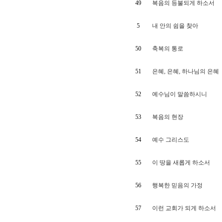
49
복음의 등불되게 하소서
5
내 안의 쉼을 찾아
50
축복의 통로
51
은혜, 은혜, 하나님의 은혜
52
예수님이 말씀하시니
53
복음의 현장
54
예수 그리스도
55
이 땅을 새롭게 하소서
56
행복한 믿음의 가정
57
이런 교회가 되게 하소서