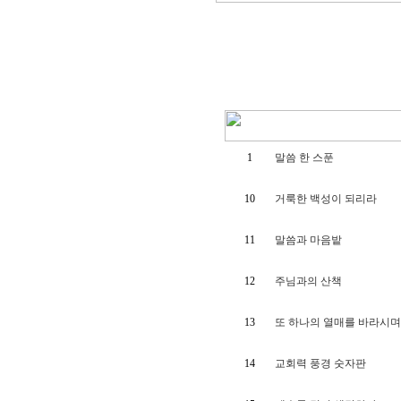
1
말씀 한 스푼
10
거룩한 백성이 되리라
11
말씀과 마음밭
12
주님과의 산책
13
또 하나의 열매를 바라시
14
교회력 풍경 숫자판