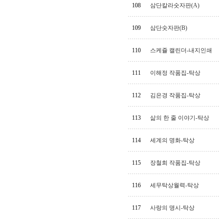
108
삼단칼라숫자판(A)
109
삼단숫자판(B)
110
스케쥴 캘린더-내지인쇄
111
이해정 작품집-탁상
112
김은경 작품집-탁상
113
삶의 한 줄 이야기-탁상
114
세계의 명화-탁상
115
장철희 작품집-탁상
116
세무탁상월력-탁상
117
사랑의 명시-탁상