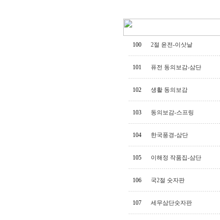
100
2절 윤전-이삿날
101
퓨전 동의보감-삼단
102
생활 동의보감
103
동의보감-스프링
104
한국풍경-삼단
105
이해정 작품집-삼단
106
국2절 숫자판
107
세무삼단숫자판