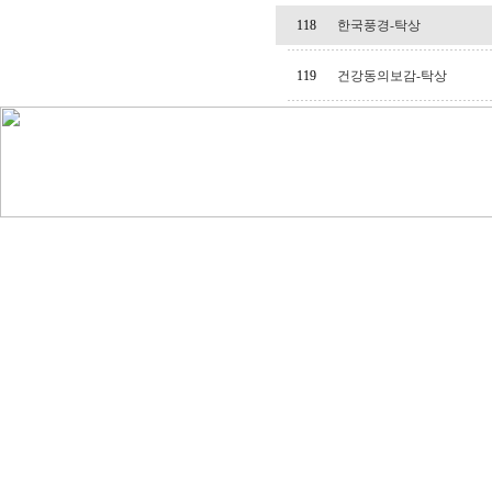
118
한국풍경-탁상
119
건강동의보감-탁상