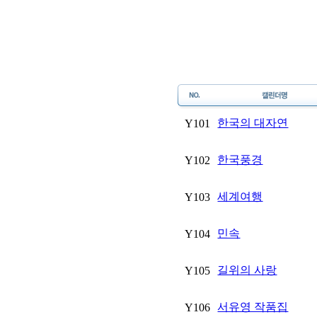
한국의 대자연
Y101
한국풍경
Y102
세계여행
Y103
민속
Y104
길위의 사랑
Y105
서유영 작품집
Y106