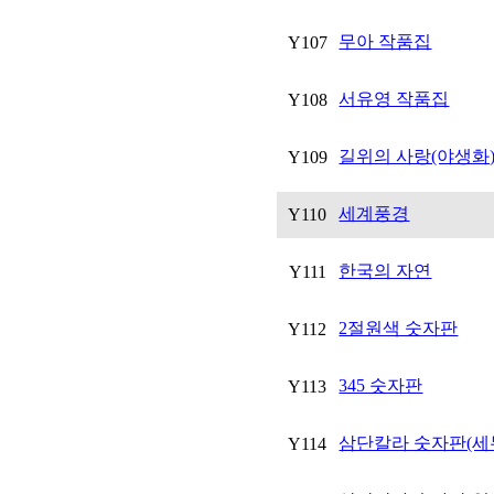
무아 작품집
Y107
서유영 작품집
Y108
길위의 사랑(야생화
Y109
세계풍경
Y110
한국의 자연
Y111
2절원색 숫자판
Y112
345 숫자판
Y113
삼단칼라 숫자판(세
Y114