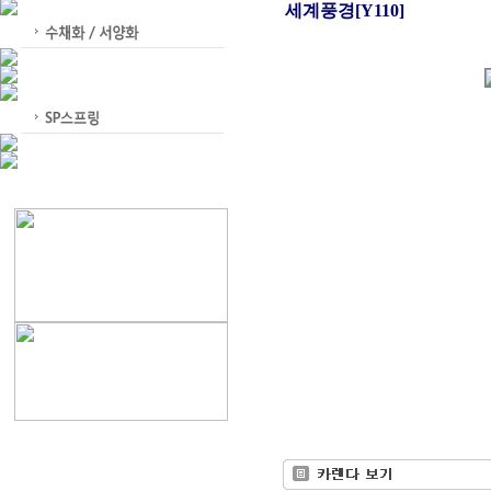
세계풍경[Y110]