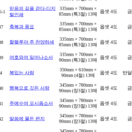
믿음의 길을 걷다-디지
335mm × 700mm ×
옵셋 4도
금
6-1
85mm (특3절) 13매
털인쇄
335mm × 700mm ×
축복과 풍요
옵셋 4도
금
37
85mm (특3절) 13매
335mm × 700mm ×
할렐루야 주 찬양하세
옵셋 4도
금
38
85mm (특3절) 13매
335mm × 700mm ×
여호와여 일어나소서
옵셋 4도
금
39
90mm (특3절) 13매
350mm × 610mm ×
복있는 사람
옵셋 4도
반달
4
90mm (4절) 13매
345mm × 780mm ×
행복으로 깃든 사랑
옵셋 4도
금
40
90mm (장3절) 13매
345mm × 780mm ×
주예수여 오시옵소서
옵셋 4도
금
41
90mm (장3절) 13매
345mm × 780mm ×
말씀에 물든 편지
옵셋 4도
금
42
90mm (장3절) 13매
345mm × 780mm ×