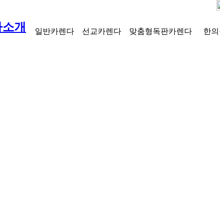
사소개
일반카렌다
선교카렌다
맞춤형독판카렌다
한의