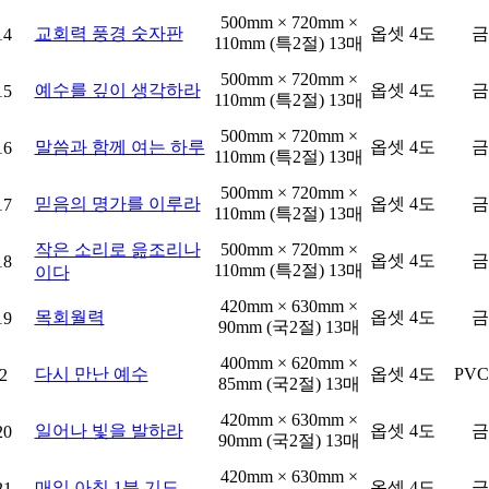
500mm × 720mm ×
교회력 풍경 숫자판
옵셋 4도
금
14
110mm (특2절) 13매
500mm × 720mm ×
예수를 깊이 생각하라
옵셋 4도
금
15
110mm (특2절) 13매
500mm × 720mm ×
말씀과 함께 여는 하루
옵셋 4도
금
16
110mm (특2절) 13매
500mm × 720mm ×
믿음의 명가를 이루라
옵셋 4도
금
17
110mm (특2절) 13매
작은 소리로 읊조리나
500mm × 720mm ×
옵셋 4도
금
18
110mm (특2절) 13매
이다
420mm × 630mm ×
목회월력
옵셋 4도
금
19
90mm (국2절) 13매
400mm × 620mm ×
다시 만난 예수
옵셋 4도
PV
2
85mm (국2절) 13매
420mm × 630mm ×
일어나 빛을 발하라
옵셋 4도
금
20
90mm (국2절) 13매
420mm × 630mm ×
매일 아침 1분 기도
옵셋 4도
금
21