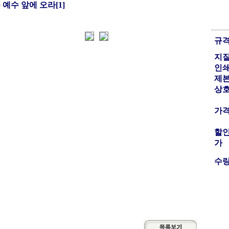
 예수 앞에 오라[1]
규
지
인
제
상
가
할
가
수