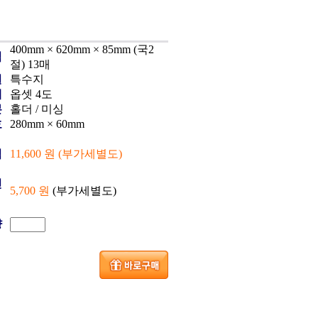
400mm × 620mm × 85mm (국2
격
절) 13매
질
특수지
쇄
옵셋 4도
본
홀더 / 미싱
호
280mm × 60mm
격
11,600 원 (부가세별도)
인
5,700 원
(부가세별도)
량